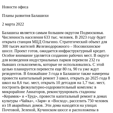
Новости офиса
Планы развития Балашихи
2 марта 2022
Балашиха является самым большим округом Подмосковья.
Численность населения 633 тыс. человек. В 2023 году будет
открыта станция МЦД Ольгино. Стратегический объект для
300 тысяч жителей Железнодорожного – Носовихинское
шоссе. Проект готов, ожидается инфраструктурный кредит.
Особое внимание уделяется созданию рабочих мест. В округе
для возведения индустриальных парков перевели 232 га
бывших сельхозземель, которые не использовались. С этой
целью планируется перевести еще 80 га, 90 га уже ждут
резидентов. В ближайшие 3 года в Балашихе также намерены
провести капитальный ремонт 3 школ, открыть до 2025 года 8
школ на 8,6 тыс. мест, открыть 10 детсадов на 1,7 тыс. мест,
построить физкультурно-оздоровительный комплекс в
микрорайоне Авиаторов, реконструировать стадионы
«Керамик» и «Труд», провести капитальный ремонт в домах
культуры «Чайка», «Заря» и «Восход», расселить 750 человек
из 18 аварийных домов. Эти дома находятся на улицах
Почтовой, Зеленой, Кучинском шоссе и расположены в